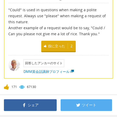
"Could" is used in questions when making a polite
request. Always use "please" when making a request of
this nature.
Another example of a request would be to say, "Could /
Can you please not give me a lot of rice. Thank you."
役に立った
2
回答したアンカーのサイト
DMM英会話講師プロフィール
171
67130
シェア
ツイート