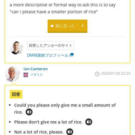
a more descriptive or formal way to ask this is to say
"can i please have a smaller portion of rice"
役に立った
4
回答したアンカーのサイト
DMM講師プロフィール
Ian Cameron
2020/01/20 22:23
イギリス
回答
Could you please only give me a small amount of
rice.
Please don't give me a lot of rice.
Not a lot of rice, please.