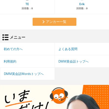
TE
Erik
回答数：
0
回答数：
0
アンカー一覧
メニュー
初めての方へ
よくある質問
利用規約
DMM英会話トップへ
DMM英会話Wordsトップへ