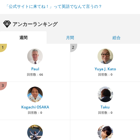
「公式サイトに来てね！」って英語でなんて言うの？
アンカーランキング
週間
月間
総合
1
2
Paul
Yuya J. Kato
回答数：
66
回答数：
0
3
Kogachi OSAKA
Taku
回答数：
0
回答数：
0