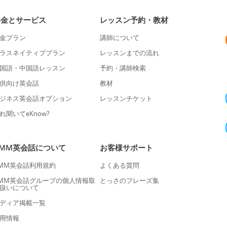
料金とサービス
レッスン予約・教材
金プラン
講師について
ラスネイティブプラン
レッスンまでの流れ
国語・中国語レッスン
予約・講師検索
供向け英会話
教材
ジネス英会話オプション
レッスンチケット
れ聞いてeKnow?
DMM英会話について
お客様サポート
MM英会話利用規約
よくある質問
MM英会話グループの個人情報取
とっさのフレーズ集
扱いについて
ディア掲載一覧
用情報