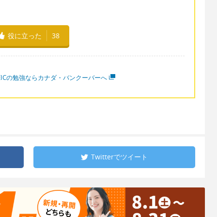
役に立った
38
OEICの勉強ならカナダ・バンクーバーへ
Twitterで
ツイート