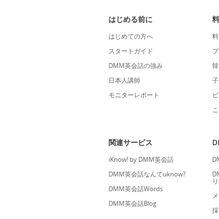
はじめる前に
はじめての方へ
料
スタートガイド
プ
DMM英会話の強み
韓
日本人講師
子
モニターレポート
ビ
こ
関連サービス
iKnow! by DMM英会話
D
DMM英会話なんてuknow?
D
り
DMM英会話Words
メ
DMM英会話Blog
採