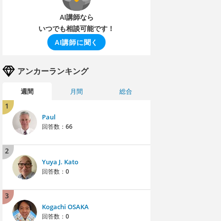
AI講師なら
いつでも相談可能です！
AI講師に聞く
アンカーランキング
週間
月間
総合
1
Paul
回答数：
66
2
Yuya J. Kato
回答数：
0
3
Kogachi OSAKA
回答数：
0