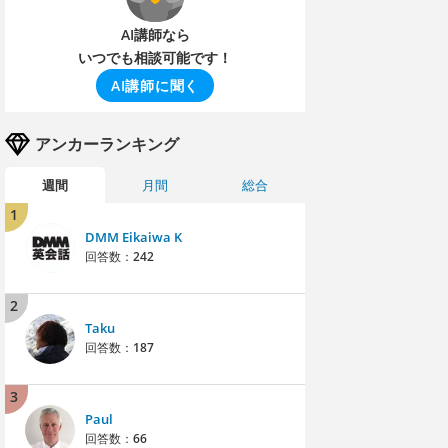
AI講師なら
いつでも相談可能です！
AI講師に聞く
アンカーランキング
週間
月間
総合
1
DMM Eikaiwa K
回答数：
242
2
Taku
回答数：
187
3
Paul
回答数：
66