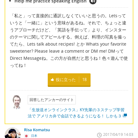
Help me practice speaking English
「私と」って直接的に通訳しなくていいと思うの。Letsって
いうと「一緒に」という意味があるね。それで、ちょっと違
うアプローチだけど、「英語を手伝って」より、インスター
のテーマに関してアピールする。例えば、料理の写真を撮っ
てたら、Lets talk about recipes! とか Whats your favorite
sweetener? Please leave a comment or DM me! DMって
Direct Messageね。この方が自然だと思うね！色々遊んで使
ってね！
役に立った
18
回答したアンカーのサイト
「生放送オンラインクラス」KY先輩の３ステップ学習
法で アメリカ弁で会話できるようになる！ しかも３
Risa Komatsu
2017/04/19 14:03
日本