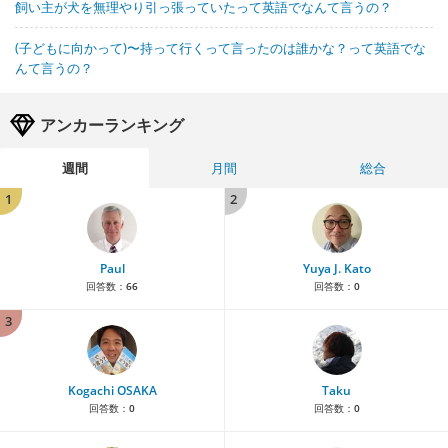
飼い主が犬を無理やり引っ張っていたって英語でなんて言うの？
(子どもに向かって)〜持って行くって言ったのは誰かな？って英語でな
んて言うの？
アンカーランキング
週間
月間
総合
1
2
Paul
Yuya J. Kato
回答数：
66
回答数：
0
3
Kogachi OSAKA
Taku
回答数：
0
回答数：
0