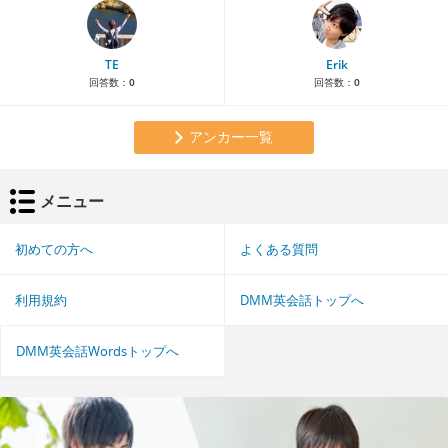
TE
Erik
回答数：
0
回答数：
0
アンカー一覧
メニュー
初めての方へ
よくある質問
利用規約
DMM英会話トップへ
DMM英会話Wordsトップへ