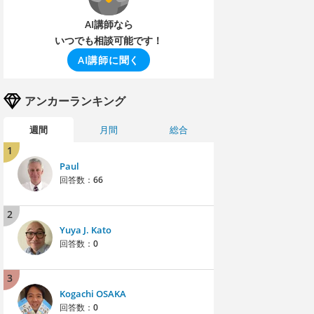
AI講師なら
いつでも相談可能です！
AI講師に聞く
アンカーランキング
週間
月間
総合
1
Paul
回答数：
66
2
Yuya J. Kato
回答数：
0
3
Kogachi OSAKA
回答数：
0