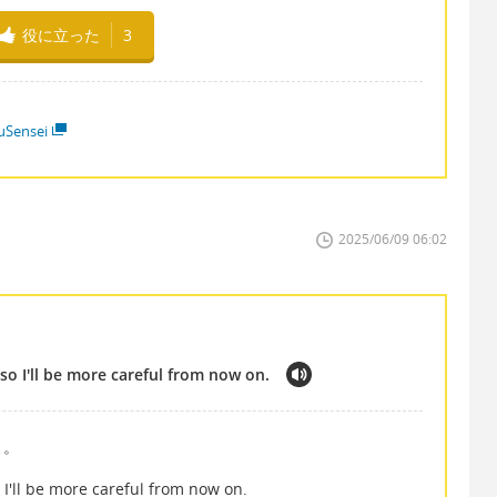
役に立った
3
Sensei
2025/06/09 06:02
so I'll be more careful from now on.
よ。
 I'll be more careful from now on.