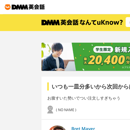
いつも一皿分多いから次回から
お腹すいた勢いでつい注文しすぎちゃう
( NO NAME )
Bret Mayer