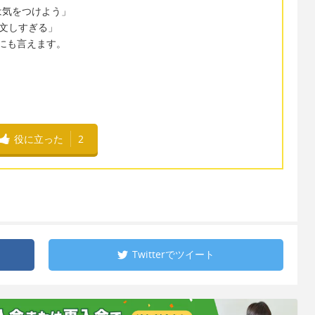
は気をつけよう」
「一皿注文しすぎる」
のようにも言えます。
役に立った
2
Twitterで
ツイート