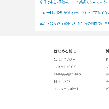
今日は本を2冊読破 って英語でなんて言う
この一皿の説明が聞きたいですって英語でな
家から普段通う電車よりも半分の時間で仕事
はじめる前に
はじめての方へ
料
スタートガイド
プ
DMM英会話の強み
韓
日本人講師
子
モニターレポート
ビ
こ