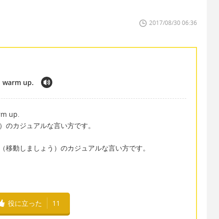
2017/08/30 06:36
 to warm up.
arm up.
 （寒いです。）のカジュアルな言い方です。
ould move. （移動しましょう）のカジュアルな言い方です。
役に立った
11