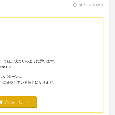
2016/01/18 18:31
side でほぼ決まりのように思います。
warm up.
を使わないパターンは
方が静かに提案している感じになります。
役に立った
23