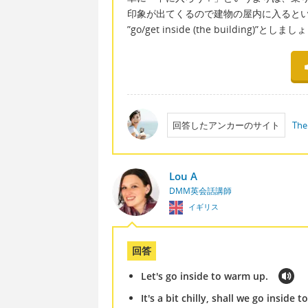
印象が出てくるので建物の屋内に入ると
”go/get inside (the building)”としま
回答したアンカーのサイト
The
Lou A
DMM英会話講師
イギリス
回答
Let's go inside to warm up.
It's a bit chilly, shall we go inside 