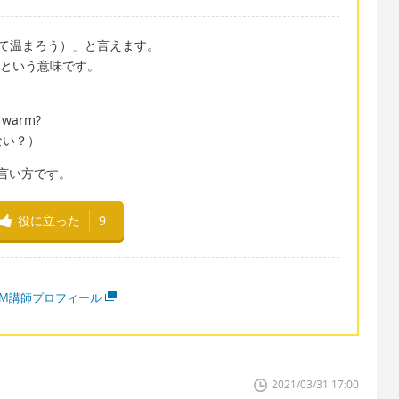
p（中に入って温まろう）」と言えます。
）」という意味です。
et warm?
ない？）
な言い方です。
役に立った
9
MM講師プロフィール
2021/03/31 17:00