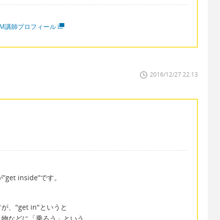
MM講師プロフィール
2016/12/27 22:13
et inside”です。
。
"get in"というと
り物などに「乗ろう」という