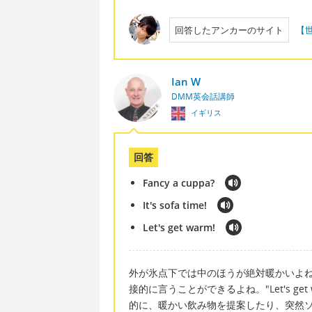
回答したアンカーのサイト
【
Ian W
DMM英会話講師
イギリス
回答
Fancy a cuppa?
It's sofa time!
Let's get warm!
外が氷点下では中のほうが絶対暖かいよ
接的に言うことができるよね。"Let's g
的に、暖かい飲み物を提案したり、突然