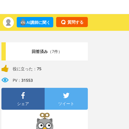
質問する
AI講師に聞く
回答済み
（7件）
役に立った：
75
PV：
31553
シェア
ツイート