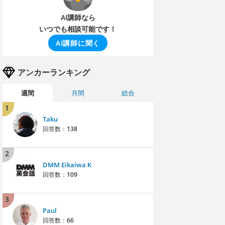
AI講師なら
いつでも相談可能です！
AI講師に聞く
アンカーランキング
週間
月間
総合
1
Taku
回答数：
138
2
DMM Eikaiwa K
回答数：
109
3
Paul
回答数：
66