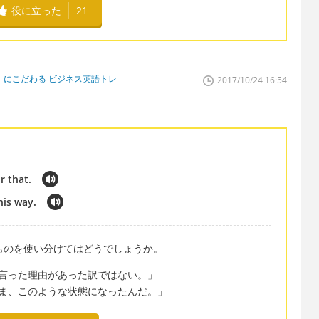
役に立った
21
」にこだわる ビジネス英語トレ
2017/10/24 16:54
or that.
his way.
ものを使い分けてはどうでしょうか。
言った理由があった訳ではない。」
ま、このような状態になったんだ。」