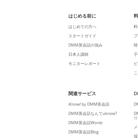
はじめる前に
はじめての方へ
料
スタートガイド
プ
DMM英会話の強み
韓
日本人講師
子
モニターレポート
ビ
こ
関連サービス
iKnow! by DMM英会話
D
DMM英会話なんてuknow?
D
り
DMM英会話Words
メ
DMM英会話Blog
採