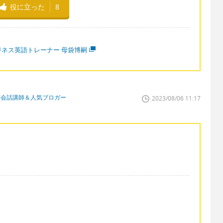
役に立った
8
ジネス英語トレーナー 母袋博嗣
英会話講師＆人気ブロガー
2023/08/06 11:17