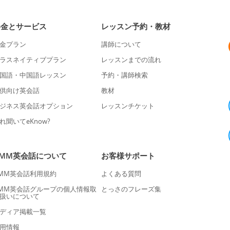
料金とサービス
レッスン予約・教材
金プラン
講師について
ラスネイティブプラン
レッスンまでの流れ
国語・中国語レッスン
予約・講師検索
供向け英会話
教材
ジネス英会話オプション
レッスンチケット
れ聞いてeKnow?
DMM英会話について
お客様サポート
MM英会話利用規約
よくある質問
MM英会話グループの個人情報取
とっさのフレーズ集
扱いについて
ディア掲載一覧
用情報