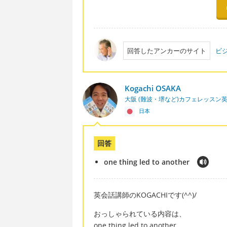
回答したアンカーのサイト
ビ
Kogachi OSAKA
大阪 (難波・堺など)カフェレッスン
日本
回答
one thing led to another
英会話講師のKOGACHIです(^^)/
おっしゃられている内容は、
one thing led to another