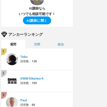
AI講師なら
いつでも相談可能です！
AI講師に聞く
アンカーランキング
週間
月間
総合
1
Taku
回答数：
138
2
DMM Eikaiwa K
回答数：
109
3
Paul
回答数：
66