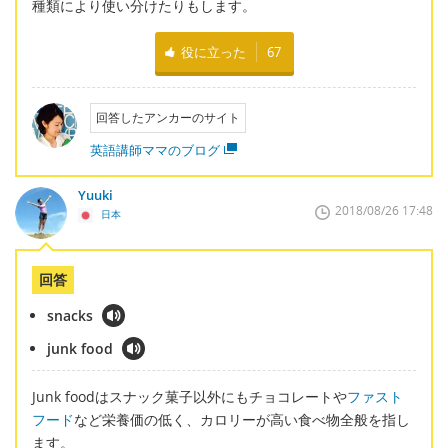
種類により使い分けたりもします。
役に立った
67
回答したアンカーのサイト
英語講師ママのブログ
Yuuki
2018/08/26 17:48
日本
回答
snacks
junk food
Junk foodはスナック菓子以外にもチョコレートや
ファスト
フード
など栄養価の低く、カロリーが高い食べ物全般を指し
ます。