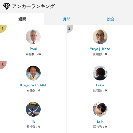
アンカーランキング
週間
月間
総合
1
2
Paul
Yuya J. Kato
回答数：
66
回答数：
0
3
Kogachi OSAKA
Taku
回答数：
0
回答数：
0
TE
Erik
回答数：
0
回答数：
0