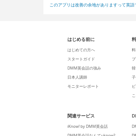
このアプリは改善の余地がありますって英語
はじめる前に
はじめての方へ
料
スタートガイド
プ
DMM英会話の強み
韓
日本人講師
子
モニターレポート
ビ
こ
関連サービス
iKnow! by DMM英会話
D
DMM英会話なんてuknow?
D