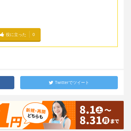
役に立った
0
Twitterで
ツイート