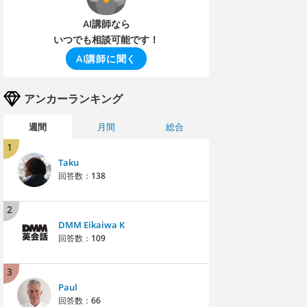
AI講師なら
いつでも相談可能です！
AI講師に聞く
アンカーランキング
週間
月間
総合
1
Taku
回答数：
138
2
DMM Eikaiwa K
回答数：
109
3
Paul
回答数：
66