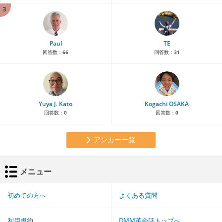
3
Paul
TE
回答数：
66
回答数：
31
Yuya J. Kato
Kogachi OSAKA
回答数：
0
回答数：
0
アンカー一覧
メニュー
初めての方へ
よくある質問
利用規約
DMM英会話トップへ