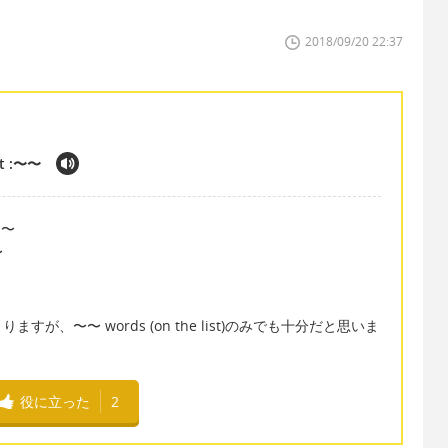
2018/09/20 22:37
st :〜〜
:〜〜
〜
、〜〜 words (on the list)のみでも十分だと思いま
役に立った
2