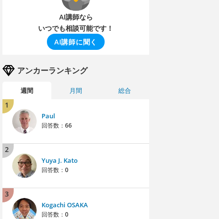
AI講師なら
いつでも相談可能です！
AI講師に聞く
アンカーランキング
週間
月間
総合
1
Paul
回答数：
66
2
Yuya J. Kato
回答数：
0
3
Kogachi OSAKA
回答数：
0