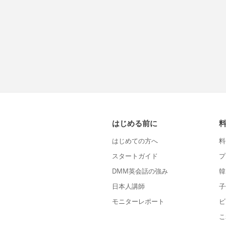
はじめる前に
はじめての方へ
料
スタートガイド
プ
DMM英会話の強み
韓
日本人講師
子
モニターレポート
ビ
こ