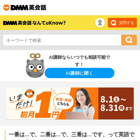
質問する
AI講師ならいつでも相談可能で
す！
AI講師に聞く
一番は...で、二番は...で、三番は...です、って英語で