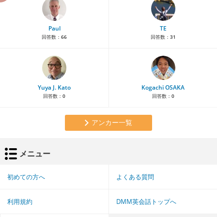
Paul
TE
回答数：
66
回答数：
31
Yuya J. Kato
Kogachi OSAKA
回答数：
0
回答数：
0
アンカー一覧
メニュー
初めての方へ
よくある質問
利用規約
DMM英会話トップへ