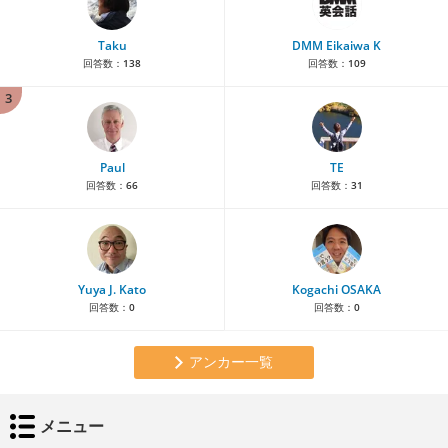
Taku
DMM Eikaiwa K
回答数：
138
回答数：
109
3
Paul
TE
回答数：
66
回答数：
31
Yuya J. Kato
Kogachi OSAKA
回答数：
0
回答数：
0
アンカー一覧
メニュー