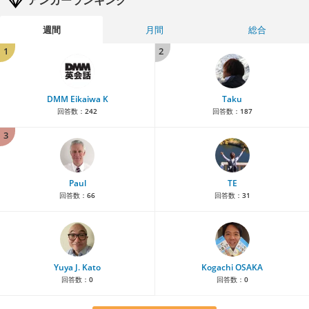
アンカーランキング
週間
月間
総合
1
2
DMM Eikaiwa K
Taku
回答数：
242
回答数：
187
3
Paul
TE
回答数：
66
回答数：
31
Yuya J. Kato
Kogachi OSAKA
回答数：
0
回答数：
0