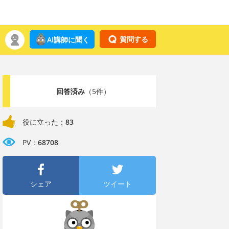
質問する
AI講師に聞く
回答済み
（5件）
役に立った：
83
PV：
68708
シェア
ツイート