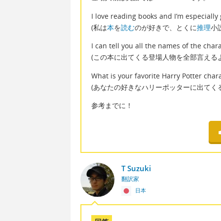
I love reading books and I’m especiall
(私は
本
を
読む
のが好きで、とくに
推理
小
I can tell you all the names of the char
(この本に出てくる登場人物を全部言えるよ
What is your favorite Harry Potter char
(あなたの好きなハリーポッターに出てく
参考までに！
T Suzuki
翻訳家
日本