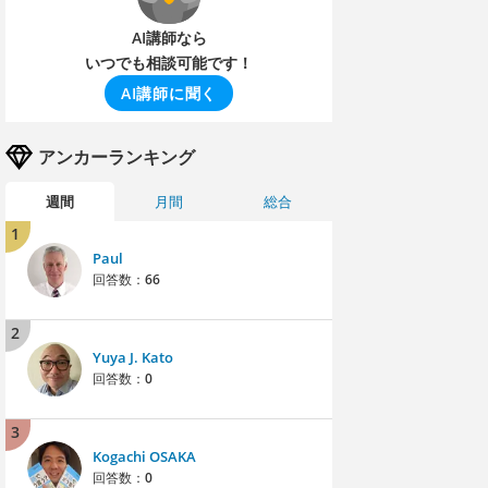
AI講師なら
いつでも相談可能です！
AI講師に聞く
アンカーランキング
週間
月間
総合
1
Paul
回答数：
66
2
Yuya J. Kato
回答数：
0
3
Kogachi OSAKA
回答数：
0