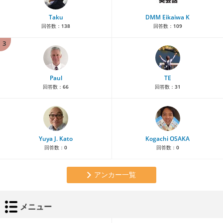
Taku
DMM Eikaiwa K
回答数：
138
回答数：
109
3
Paul
TE
回答数：
66
回答数：
31
Yuya J. Kato
Kogachi OSAKA
回答数：
0
回答数：
0
アンカー一覧
メニュー