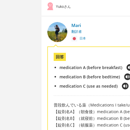
Yukoさん
Mari
翻訳者
日本
回答
medication A (before breakfast)
medication B (before bedtime)
medication C (use as needed)
普段飲んでいる薬（Medications I take/
【錠剤名A】（朝食後）medication A (befor
【錠剤名B】（就寝前）medication B (befo
【錠剤名C】（頓服薬）medication C (use 