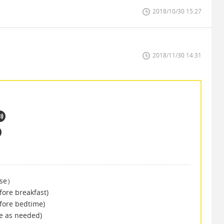
2018/10/30 15:27
2018/11/30 14:31
use）
e breakfast)
re bedtime)
as needed)