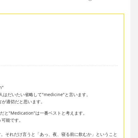
n"
般人はだいたい省略して"medicine"と言います。
"の方が適切だと思います。
n"この文脈だと"Medication"は一番ベストと考えます。
という可能です。
は慣用句です。それだけ言うと「あっ、夜、寝る前に飲むか」ということ