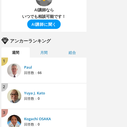
AI講師なら
いつでも相談可能です！
AI講師に聞く
アンカーランキング
週間
月間
総合
1
Paul
回答数：
66
2
Yuya J. Kato
回答数：
0
3
Kogachi OSAKA
回答数：
0