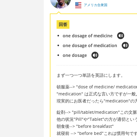
アメリカ合衆国
回答
one dosage of medicine
one dosage of medication
one dosage
まず一つ一つ単語を英語にします。
頓服薬--> "dose of medicine/ medicatio
"medication" は正式な言い方ですが一
現実的にお医者だったら"medication
錠剤--> "pill/tablet/medicatio
他の状況"Pill"や"Tablet"の方が適切
朝食後--> "before breakfast"
就寝前 --> "before bed"これ