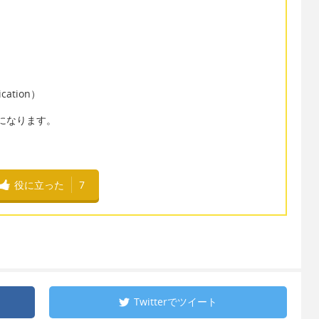
ication）
e"になります。
役に立った
7
Twitterで
ツイート