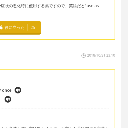
状の悪化時に使用する薬ですので、英語だと"use as
役に立った
25
2018/10/31 23:10
 once​
"