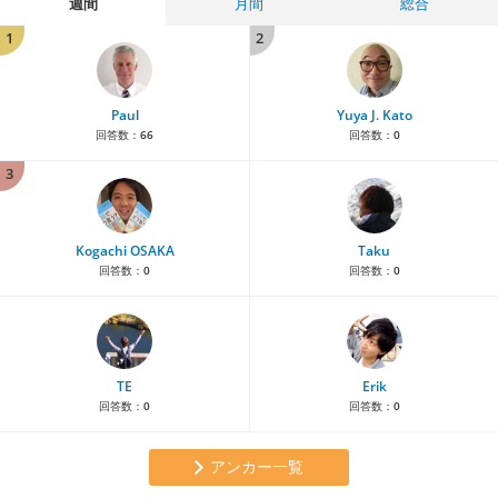
週間
月間
総合
1
2
Paul
Yuya J. Kato
回答数：
66
回答数：
0
3
Kogachi OSAKA
Taku
回答数：
0
回答数：
0
TE
Erik
回答数：
0
回答数：
0
アンカー一覧