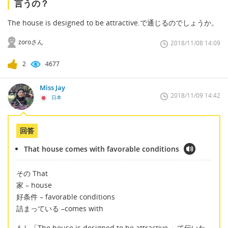
言うの？
The house is designed to be attractive.で通じるのでしょうか。
zoroさん
2018/11/08 14:09
2
4677
Miss Jay
2018/11/09 14:42
日本
回答
That house comes with favorable conditions
その That
家 – house
好条件 – favorable conditions
詰まっている –comes with
もし「The house is designed to be attractive.」て伝いた