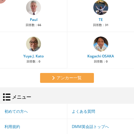
Paul
TE
回答数：
66
回答数：
31
Yuya J. Kato
Kogachi OSAKA
回答数：
0
回答数：
0
アンカー一覧
メニュー
初めての方へ
よくある質問
利用規約
DMM英会話トップへ