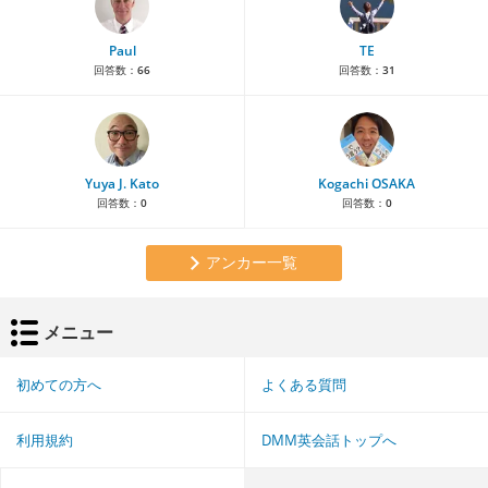
Paul
TE
回答数：
66
回答数：
31
Yuya J. Kato
Kogachi OSAKA
回答数：
0
回答数：
0
アンカー一覧
メニュー
初めての方へ
よくある質問
利用規約
DMM英会話トップへ