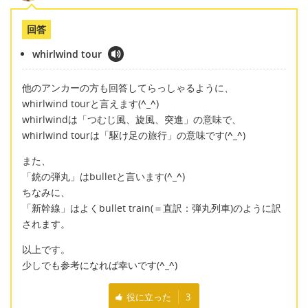
回答
whirlwind tour
他のアンカーの方も回答してらっしゃるように、
whirlwind tourと言えます(
^_^
)
whirlwindは「つむじ風、旋風、突進」の意味で、
whirlwind tourは「駆け足の旅行」の意味です(
^_^
)
また、
「銃の弾丸」はbulletと言います(
^_^
)
ちなみに、
「新幹線」はよくbullet train(＝直訳：弾丸列車)のように訳
されます。
以上です。
少しでも参考になれば幸いです(
^_^
)
役に立った
3