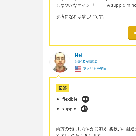
しなやかなマインド ー A supple min
参考になれば嬉しいです。
Neil
翻訳者/通訳者
アメリカ合衆国
回答
flexible
supple
両方の例はしなやかに加え｢柔軟｣や｢融通のき
やすい｣の意もあります｡