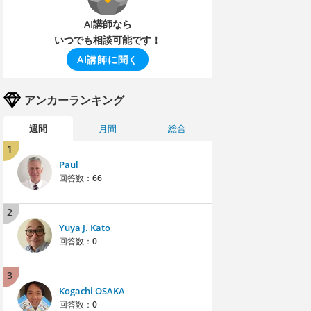
AI講師なら
いつでも相談可能です！
AI講師に聞く
アンカーランキング
週間
月間
総合
1
Paul
回答数：
66
2
Yuya J. Kato
回答数：
0
3
Kogachi OSAKA
回答数：
0