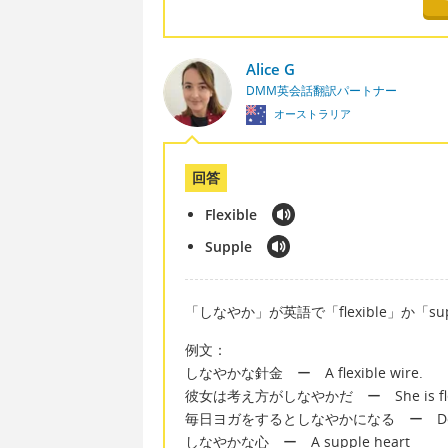
Alice G
DMM英会話翻訳パートナー
オーストラリア
回答
Flexible
Supple
「しなやか」が英語で「flexible」か「s
例文：
しなやかな針金 ー A flexible wire.
彼女は考え方がしなやかだ ー She is flexible
毎日ヨガをするとしなやかになる ー Doing yoga 
しなやかな心 ー A supple heart