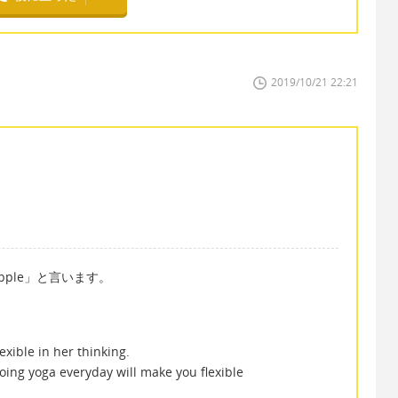
2019/10/21 22:21
upple」と言います。
 in her thinking.
everyday will make you flexible