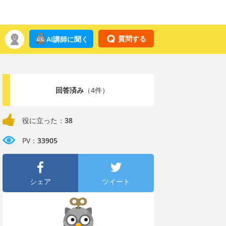
質問する
AI講師に聞く
回答済み
（4件）
役に立った：
38
PV：
33905
シェア
ツイート