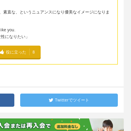
味で、素直な、というニュアンスになり優美なイメージになりま
like you.
女性になりたい」
役に立った
8
Twitterで
ツイート