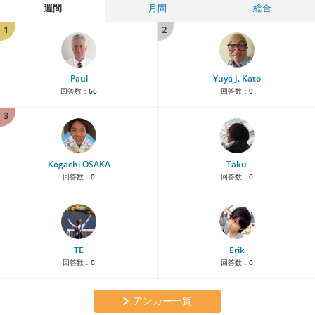
週間
月間
総合
1
2
Paul
Yuya J. Kato
回答数：
66
回答数：
0
3
Kogachi OSAKA
Taku
回答数：
0
回答数：
0
TE
Erik
回答数：
0
回答数：
0
アンカー一覧