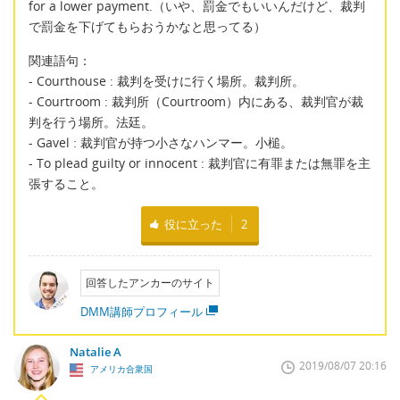
for a lower payment.（いや、罰金でもいいんだけど、裁判
で罰金を下げてもらおうかなと思ってる）
関連語句：
- Courthouse : 裁判を受けに行く場所。裁判所。
- Courtroom : 裁判所（Courtroom）内にある、裁判官が裁
判を行う場所。法廷。
- Gavel : 裁判官が持つ小さなハンマー。小槌。
- To plead guilty or innocent : 裁判官に有罪または無罪を主
張すること。
役に立った
2
回答したアンカーのサイト
DMM講師プロフィール
Natalie A
2019/08/07 20:16
アメリカ合衆国