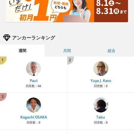
アンカーランキング
週間
月間
総合
1
2
Paul
Yuya J. Kato
回答数：
66
回答数：
0
3
Kogachi OSAKA
Taku
回答数：
0
回答数：
0