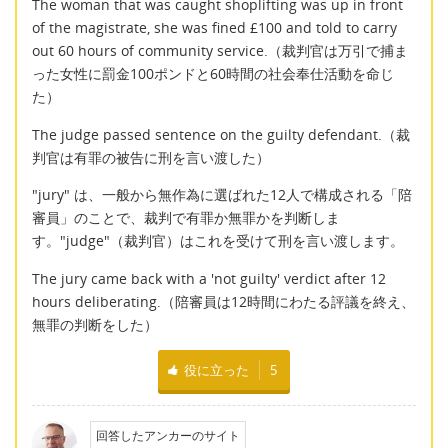
The woman that was caught shoplifting was up in front
of the magistrate, she was fined £100 and told to carry
out 60 hours of community service.（裁判官は万引で捕ま
った女性に罰金100ポンドと60時間の社会奉仕活動を命じ
た）
The judge passed sentence on the guilty defendant.（裁
判官は有罪の被告に刑を言い渡した）
"jury" は、一般から無作為に選ばれた12人で構成される「陪
審員」のことで、裁判で有罪か無罪かを判断しま
す。"judge"（裁判官）はこれを受けて刑を言い渡します。
The jury came back with a 'not guilty' verdict after 12
hours deliberating.（陪審員は12時間にわたる評議を終え、
無罪の判断をした）
役に立った
5
回答したアンカーのサイト