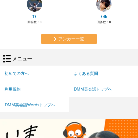
TE
Erik
回答数：
0
回答数：
0
アンカー一覧
メニュー
初めての方へ
よくある質問
利用規約
DMM英会話トップへ
DMM英会話Wordsトップへ