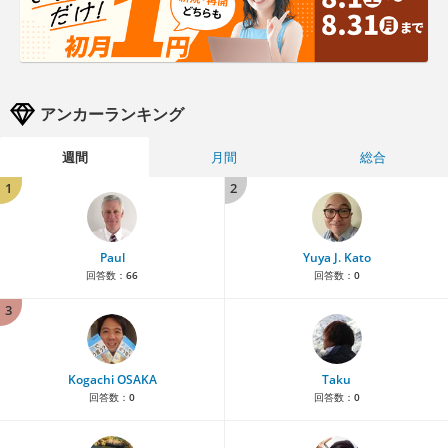
アンカーランキング
週間
月間
総合
1
2
Paul
Yuya J. Kato
回答数：
66
回答数：
0
3
Kogachi OSAKA
Taku
回答数：
0
回答数：
0