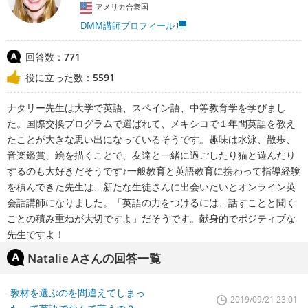
アメリカ合衆国
DMM講師プロフィール
回答数：
771
役に立った数：
5591
ナタリー先生は大学で英語、スペイン語、中等教育学を学びまし
た。国際交換プログラムで選ばれて、メキシコで１年間英語を教え
たことが大きな思い出になっているそうです。趣味は水泳、散歩、
音楽鑑賞、絵を描くことで、友達と一緒に過ごしたり猫と遊んだり
するのも大好きだそうです♪一般教育と英語教育に携わって指導経験
を積んできた先生は、新たな生徒さんに出会いたいとオンライン英
会話講師になりました。「英語の力をつけるには、話すことと聞く
ことの積み重ねが大切ですよ」だそうです。献身的でポジティブな
先生ですよ！
Natalie Aさんの回答一覧
教材を選ぶのを間違えてしまっ
2019/09/21 23:01