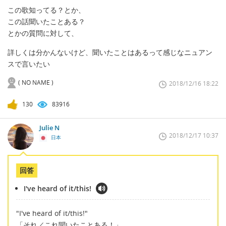
この歌知ってる？とか、
この話聞いたことある？
とかの質問に対して、
詳しくは分かんないけど、聞いたことはあるって感じなニュアン
スで言いたい
( NO NAME )
2018/12/16 18:22
130
83916
Julie N
2018/12/17 10:37
日本
回答
I've heard of it/this!
"I've heard of it/this!"
「それ／これ聞いたことある！」