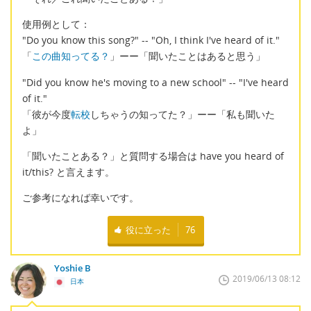
使用例として：
"Do you know this song?" -- "Oh, I think I've heard of it."
「
この曲知ってる？
」ーー「聞いたことはあると思う」
"Did you know he's moving to a new school" -- "I've heard
of it."
「彼が今度
転校
しちゃうの知ってた？」ーー「私も聞いた
よ」
「聞いたことある？」と質問する場合は have you heard of
it/this? と言えます。
ご参考になれば幸いです。
役に立った
76
Yoshie B
2019/06/13 08:12
日本