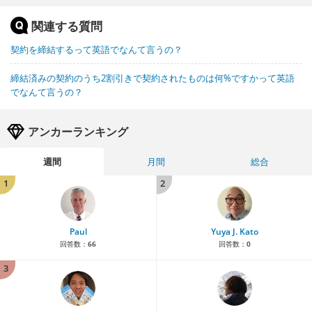
関連する質問
契約を締結するって英語でなんて言うの？
締結済みの契約のうち2割引きで契約されたものは何%ですかって英語
でなんて言うの？
アンカーランキング
週間
月間
総合
1
2
Paul
Yuya J. Kato
回答数：
66
回答数：
0
3