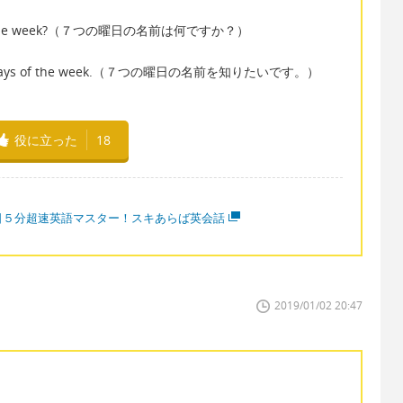
ys of the week?（７つの曜日の名前は何ですか？）
even days of the week.（７つの曜日の名前を知りたいです。）
役に立った
18
日５分超速英語マスター！スキあらば英会話
2019/01/02 20:47