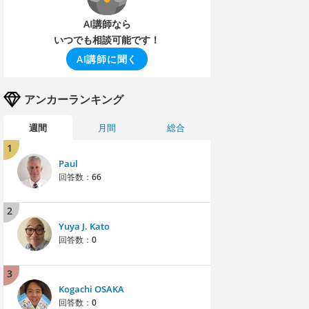
AI講師なら
いつでも相談可能です！
AI講師に聞く
アンカーランキング
週間
月間
総合
1
Paul
回答数：
66
2
Yuya J. Kato
回答数：
0
3
Kogachi OSAKA
回答数：
0