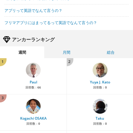
アプリって英語でなんて言うの？
フリマアプリにはまってるって英語でなんて言うの？
アンカーランキング
週間
月間
総合
1
2
Paul
Yuya J. Kato
回答数：
66
回答数：
0
3
Kogachi OSAKA
Taku
回答数：
0
回答数：
0