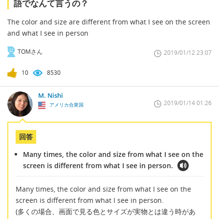
語でなんて言うの？
The color and size are different from what I see on the screen
and what I see in person
TOMさん
2019/01/12 23:07
10
8530
M. Nishi
2019/01/14 01:26
アメリカ合衆国
回答
Many times, the color and size from what I see on the
screen is different from what I see in person.
Many times, the color and size from what I see on the
screen is different from what I see in person.
(多くの場合、画面で見る色とサイズが実物とは違う時があ