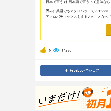
日本で言う は 日本語で言うって意味なら in
因みに英語でもアクロバットで acroba
アクロバティックスをする人のことなの
6
14286
Facebookで
シェア