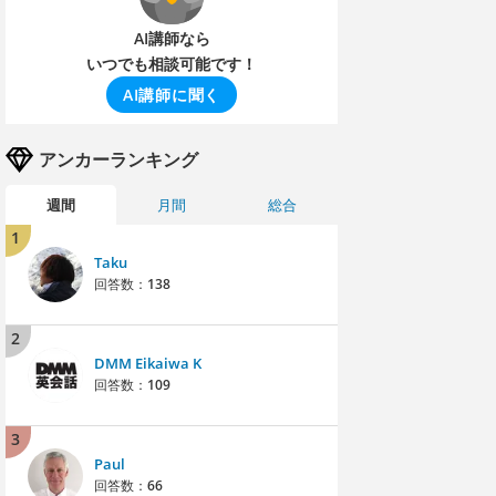
AI講師なら
いつでも相談可能です！
AI講師に聞く
アンカーランキング
週間
月間
総合
1
Taku
回答数：
138
2
DMM Eikaiwa K
回答数：
109
3
Paul
回答数：
66