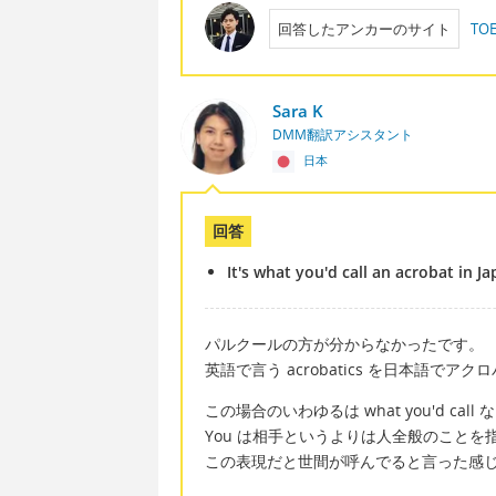
回答したアンカーのサイト
T
Sara K
DMM翻訳アシスタント
日本
回答
It's what you'd call an acrobat in J
パルクールの方が分からなかったです。
英語で言う acrobatics を日本語で
この場合のいわゆるは what you'd c
You は相手というよりは人全般のことを
この表現だと世間が呼んでると言った感