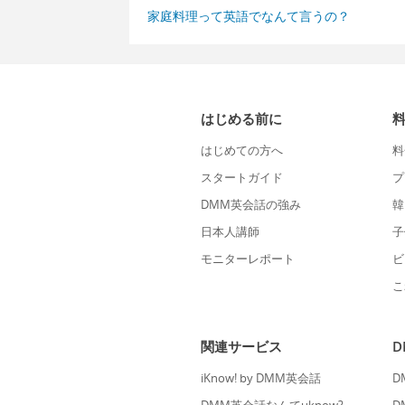
家庭料理って英語でなんて言うの？
はじめる前に
はじめての方へ
料
スタートガイド
プ
DMM英会話の強み
韓
日本人講師
子
モニターレポート
ビ
こ
関連サービス
iKnow! by DMM英会話
D