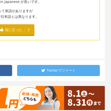
 Japanese が良いです。
t って単語がありますが
で日本語とは異なります。
役に立った
3
Twitterで
ツイート