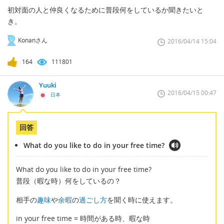
初対面の人と仲良くなるために普段何をしているか聞きたいと
き。
Konanさん
2016/04/14 15:04
164
111801
Yuuki
2016/04/15 00:47
日本
回答
What do you like to do in your free time?
What do you like to do in your free time?
普段（暇な時）何をしているの？
相手の
趣味
や
余暇
の
過ごし方
を聞く時に使えます。
in your free time = 時間がある時、暇な時