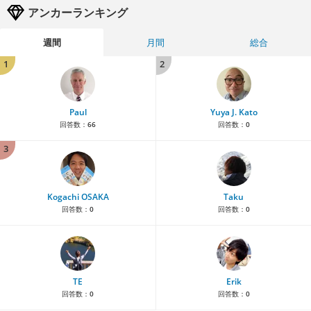
アンカーランキング
週間
月間
総合
1
2
Paul
Yuya J. Kato
回答数：
66
回答数：
0
3
Kogachi OSAKA
Taku
回答数：
0
回答数：
0
TE
Erik
回答数：
0
回答数：
0