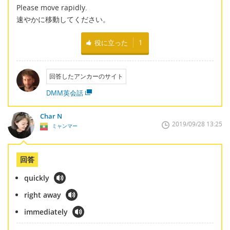
Please move rapidly.
速やかに移動してください。
役に立った
1
回答したアンカーのサイト
DMM英会話
Char N
2019/09/28 13:25
ミャンマー
回答
quickly
right away
immediately