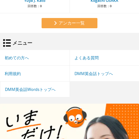
Yuya J. Kato
Kogachi OSAKA
回答数：
0
回答数：
0
アンカー一覧
メニュー
初めての方へ
よくある質問
利用規約
DMM英会話トップへ
DMM英会話Wordsトップへ