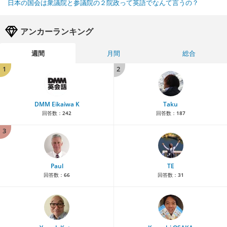
日本の国会は衆議院と参議院の２院政って英語でなんて言うの？
アンカーランキング
週間
月間
総合
1
2
DMM Eikaiwa K
Taku
回答数：
242
回答数：
187
3
Paul
TE
回答数：
66
回答数：
31