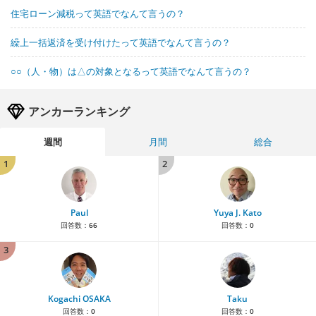
住宅ローン減税って英語でなんて言うの？
繰上一括返済を受け付けたって英語でなんて言うの？
○○（人・物）は△の対象となるって英語でなんて言うの？
アンカーランキング
週間
月間
総合
1
2
Paul
Yuya J. Kato
回答数：
66
回答数：
0
3
Kogachi OSAKA
Taku
回答数：
0
回答数：
0