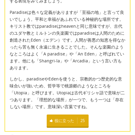
する表現をみてみましょう。
Paradiseは色々な定義がありますが「至福の地」と言って良
いでしょう。平和と幸福があふれている神秘的な場所です。
キリスト教ではparadiseはheavenと同じ意味ですが、古代
のユダヤ教とミルトンの失楽園ではparadiseは人間のために
創造されたEden（エデン）です。人間が善悪の知恵を得なか
ったら苦も無く永遠に生きることでした。そんな楽園のよう
なところはよく「A paradise」や「An Eden」と呼ばれてい
ます。他にも「Shangri-la」や「Arcadia」という言い方も
あります。
しかし、paradiseやEdenを使うと、宗教的かつ歴史的な意
味合いが強いため、哲学等で桃源郷のようなところを
「Utopia」と呼びます。Utopiaは古代ギリシャ語で意味が二
つあります。「理想的な場所」が一つで、もう一つは「存在
しない場所」です。意味深い言葉ですね。
役に立った
25