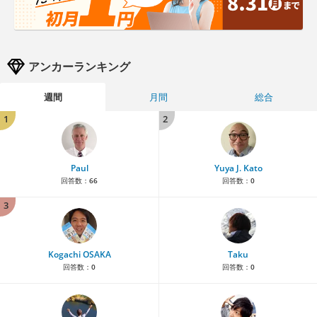
アンカーランキング
週間
月間
総合
1
2
Paul
Yuya J. Kato
回答数：
66
回答数：
0
3
Kogachi OSAKA
Taku
回答数：
0
回答数：
0