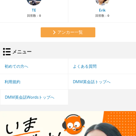
TE
Erik
回答数：
0
回答数：
0
アンカー一覧
メニュー
初めての方へ
よくある質問
利用規約
DMM英会話トップへ
DMM英会話Wordsトップへ