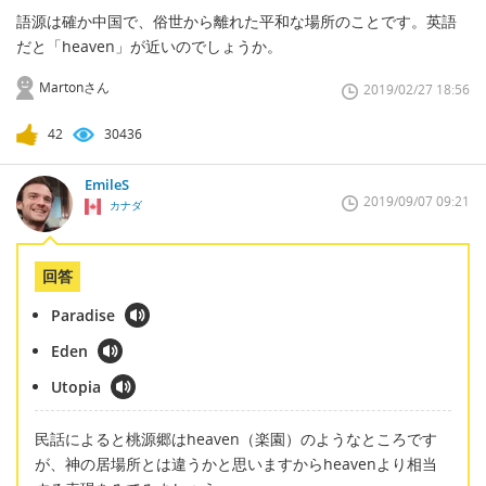
語源は確か中国で、俗世から離れた平和な場所のことです。英語
だと「heaven」が近いのでしょうか。
Martonさん
2019/02/27 18:56
42
30436
EmileS
2019/09/07 09:21
カナダ
回答
Paradise
Eden
Utopia
民話によると桃源郷はheaven（楽園）のようなところです
が、神の居場所とは違うかと思いますからheavenより相当