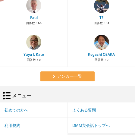
Paul
TE
回答数：
66
回答数：
31
Yuya J. Kato
Kogachi OSAKA
回答数：
0
回答数：
0
アンカー一覧
メニュー
初めての方へ
よくある質問
利用規約
DMM英会話トップへ