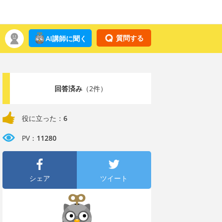
質問する
AI講師に聞く
回答済み
（2件）
役に立った：
6
PV：
11280
シェア
ツイート