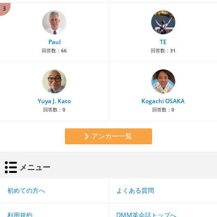
3
Paul
TE
回答数：
66
回答数：
31
Yuya J. Kato
Kogachi OSAKA
回答数：
0
回答数：
0
アンカー一覧
メニュー
初めての方へ
よくある質問
利用規約
DMM英会話トップへ