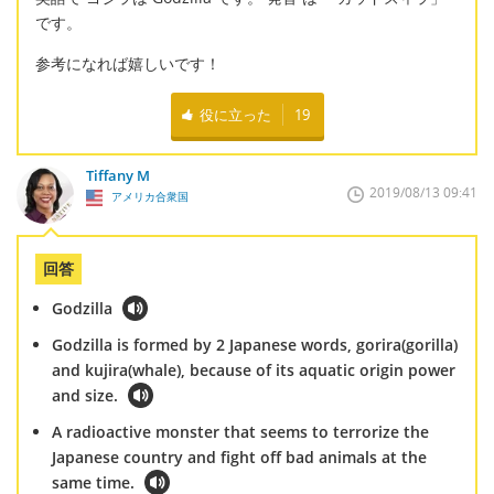
です。
参考になれば嬉しいです！
役に立った
19
Tiffany M
2019/08/13 09:41
アメリカ合衆国
回答
Godzilla
Godzilla is formed by 2 Japanese words, gorira(gorilla)
and kujira(whale), because of its aquatic origin power
and size.
A radioactive monster that seems to terrorize the
Japanese country and fight off bad animals at the
same time.