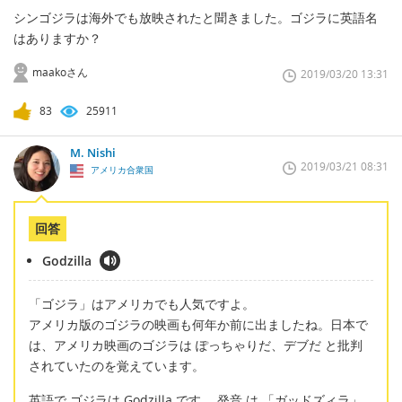
シンゴジラは海外でも放映されたと聞きました。ゴジラに英語名
はありますか？
maakoさん
2019/03/20 13:31
83
25911
M. Nishi
2019/03/21 08:31
アメリカ合衆国
回答
Godzilla
「ゴジラ」はアメリカでも人気ですよ。
アメリカ版のゴジラの映画も何年か前に出ましたね。日本で
は、アメリカ映画のゴジラは ぽっちゃりだ、デブだ と批判
されていたのを覚えています。
英語で ゴジラは Godzilla です。 発音 は 「ガッドズィラ」