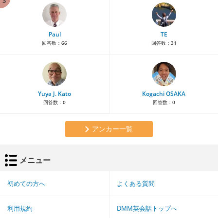
3
Paul
TE
回答数：
66
回答数：
31
Yuya J. Kato
Kogachi OSAKA
回答数：
0
回答数：
0
アンカー一覧
メニュー
初めての方へ
よくある質問
利用規約
DMM英会話トップへ