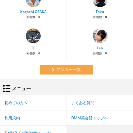
Kogachi OSAKA
Taku
回答数：
0
回答数：
0
TE
Erik
回答数：
0
回答数：
0
アンカー一覧
メニュー
初めての方へ
よくある質問
利用規約
DMM英会話トップへ
DMM英会話Wordsトップへ