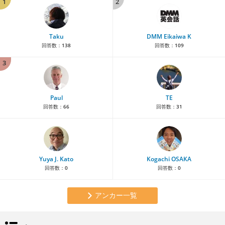
1
2
Taku
DMM Eikaiwa K
回答数：
138
回答数：
109
3
Paul
TE
回答数：
66
回答数：
31
Yuya J. Kato
Kogachi OSAKA
回答数：
0
回答数：
0
アンカー一覧