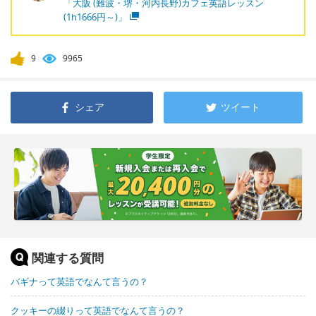
「大阪 (難波・堺・河内長野)カフェ英語レッスン
(1h1666円～)」
9
9965
シェア
ツイート
関連する質問
バギナって英語でなんて言うの？
クッキーの綴りって英語でなんて言うの？