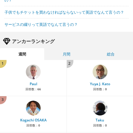
の？
子供でもチケットを買わなければならないって英語でなんて言うの？
サービスの綴りって英語でなんて言うの？
アンカーランキング
週間
月間
総合
1
2
Paul
Yuya J. Kato
回答数：
66
回答数：
0
3
Kogachi OSAKA
Taku
回答数：
0
回答数：
0