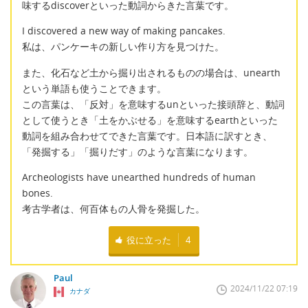
味するdiscoverといった動詞からきた言葉です。
I discovered a new way of making pancakes.
私は、パンケーキの新しい作り方を見つけた。
また、化石など土から掘り出されるものの場合は、unearth
という単語も使うことできます。
この言葉は、「反対」を意味するunといった接頭辞と、動詞
として使うとき「土をかぶせる」を意味するearthといった
動詞を組み合わせてできた言葉です。日本語に訳すとき、
「発掘する」「掘りだす」のような言葉になります。
Archeologists have unearthed hundreds of human
bones.
考古学者は、何百体もの人骨を発掘した。
役に立った
4
Paul
2024/11/22 07:19
カナダ