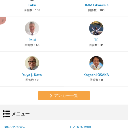
Taku
DMM Eikaiwa K
回答数：
138
回答数：
109
3
Paul
TE
回答数：
66
回答数：
31
Yuya J. Kato
Kogachi OSAKA
回答数：
0
回答数：
0
アンカー一覧
メニュー
初めての方へ
よくある質問