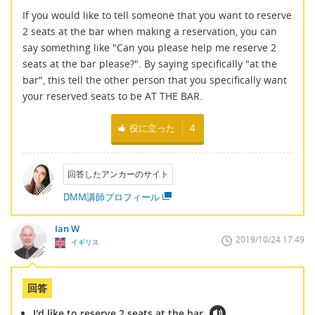
If you would like to tell someone that you want to reserve
2 seats at the bar when making a reservation, you can
say something like "Can you please help me reserve 2
seats at the bar please?". By saying specifically "at the
bar", this tell the other person that you specifically want
your reserved seats to be AT THE BAR.
役に立った
4
回答したアンカーのサイト
DMM講師プロフィール
Ian W
2019/10/24 17:49
イギリス
回答
I'd like to reserve 2 seats at the bar