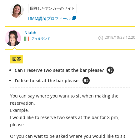
回答したアンカーのサイト
DMM講師プロフィール
Niabh
2019/10/28 12:20
アイルランド
回答
Can I reserve two seats at the bar please?
I'd like to sit at the bar please.
You can say where you want to sit when making the
reservation.
Example:
I would like to reserve two seats at the bar for 8 pm,
please.
Or you can wait to be asked where you would like to sit.