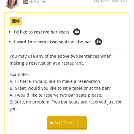
2019/10/24 22:14
南アフリカ
回答
I'd like to reserve bar seats.
I want to reserve two seats at the bar.
You may use any of the above two sentences when
making a reservation at a restaurant.
Examples;
A; Hi there, I would like to make a reservation.
B; Great, would you like to sit a table or at the bar?
A; I would like to reserve two bar seats please.
B; Sure, no problem. Two bar seats are reserved just for
you.
役に立った
1