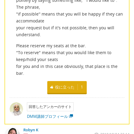
politely by saying something like, '' I would like to''.
The phrase,
''if possible'' means that you will be happy if they can
accommodate
your request but if it's not possible, then you will
understand.
Please reserve my seats at the bar.
''To reserve" means that you would like them to
keep/hold your seats
for you and in this case obviously, that place is the
bar.
役に立った
1
回答したアンカーのサイト
DMM講師プロフィール
Robyn K