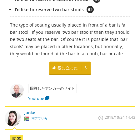
I'd like to reserve two bar stools
The type of seating usually placed in front of a bar is 'a
bar stool'. If you reserve 'two bar stools' then they should
be two seats at the bar. Of course it is possible that 'bar
stools' may be placed in other locations, but normally,
they would be found at the bar in a a pub, bar or cafe.
役に立った
3
回答したアンカーのサイト
Youtube
Janke
2019/10/24 14:43
南アフリカ
回答