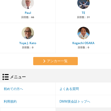
Paul
TE
回答数：
66
回答数：
31
Yuya J. Kato
Kogachi OSAKA
回答数：
0
回答数：
0
アンカー一覧
メニュー
初めての方へ
よくある質問
利用規約
DMM英会話トップへ