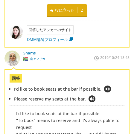
役に立った
2
回答したアンカーのサイト
DMM講師プロフィール
Shams
2019/10/24 18:48
南アフリカ
回答
I'd like to book seats at the bar if possible.
Please reserve my seats at the bar.
I'd like to book seats at the bar if possible.
''To book" means to reserve and it's always polite to
request